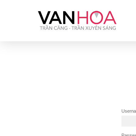
UA-126034232-1
Userna
Passw