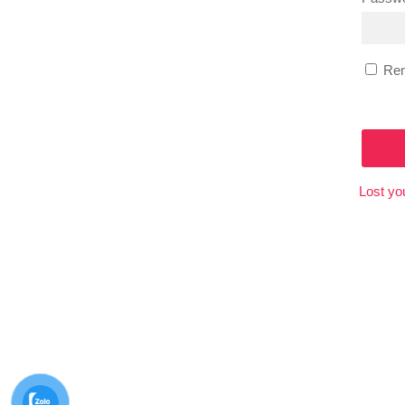
Re
Lost yo