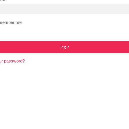
member me
Log In
ur password?