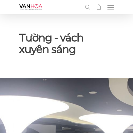
UA-126034232-1
Tường - vách
xuyên sáng