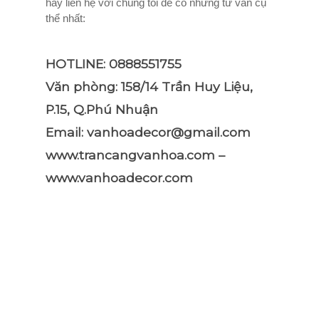
hãy liên hệ với chúng tôi để có những tư vấn cụ
thể nhất:
HOTLINE: 0888551755
Văn phòng: 158/14 Trần Huy Liệu,
P.15, Q.Phú Nhuận
Email: vanhoadecor@gmail.com
www.trancangvanhoa.com –
www.vanhoadecor.com