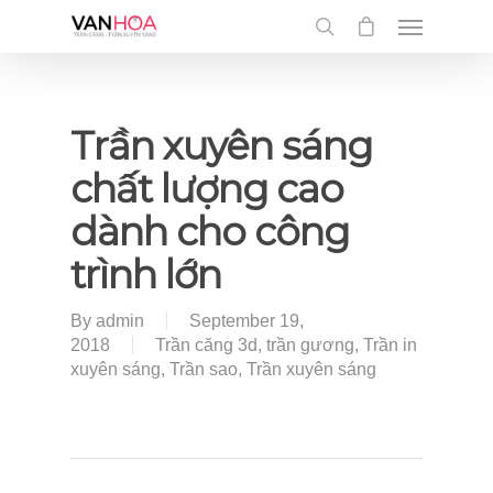
UA-126034232-1
Trần xuyên sáng
chất lượng cao
dành cho công
trình lớn
By
admin
September 19,
2018
Trần căng 3d
,
trần gương
,
Trần in
xuyên sáng
,
Trần sao
,
Trần xuyên sáng