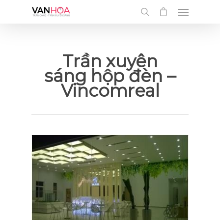
UA-126034232-1
Trần xuyên
sáng hộp đèn –
Vincomreal