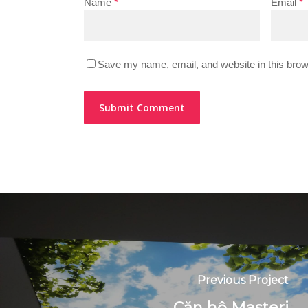
Name
*
Email
*
Save my name, email, and website in this brow
Previous Project
Căn hộ Masteri