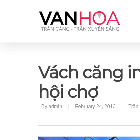
UA-126034232-1
Vách căng i
hội chợ
By
admin
February 24, 2013
Trần