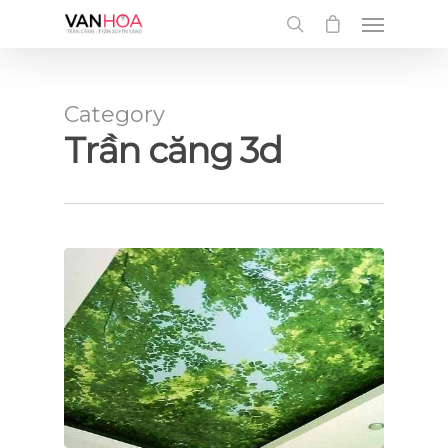
UA-126034232-1
Category
Trần căng 3d